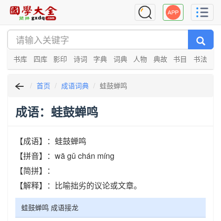
书库
四库
影印
诗词
字典
词典
人物
典故
书目
书法
首页
成语词典
蛙鼓蝉鸣
成语：蛙鼓蝉鸣
【成语】：蛙鼓蝉鸣
【拼音】：wā gǔ chán míng
【简拼】：
【解释】：比喻拙劣的议论或文章。
蛙鼓蝉鸣 成语接龙