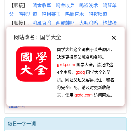
【顺接】：
鸣金收军
鸣金收兵
鸣盗浅术
鸣琴单
父
鸣锣开道
鸣珂锵玉
鸣雁直木
鸣锣喝道
【顺接】：
鸿雁哀鸣
两部蛙鸣
犬吠鸡鸣
枹鼓稀
鸣
百家争鸣
漏尽锺鸣
漏尽钟鸣
鸾凤和鸣
网站改名：国学大全
【逆接】：
鼓奏鸣蛙
晋惠闻蛙
臼灶生蛙
沉灶生
蛙
埳井之蛙
沉灶产蛙
官蛙私蛙
一部鸣蛙
国学大师这个词由于某些原因，
决定更换网站域名和名称。
【逆接】：
蛙鸣蚓叫
蛙鸣狗吠
蛙鸣鼓吹
蛙蟆胜
gxdq.com
国学大全，请记住这
负
蛙鸣蝉噪
蛙鸣官司
蛙鼓蝉鸣
蛙音闰位
4个字母，
gxdq
国学大全的简
拼。网址又短又容易记住，和名
称完全匹配。请及时更新收藏
「蛙鼓」开头的词语:
夹，使用
gxdq.com
访问网站。
蛙鼓蝉鸣
每日一字一词