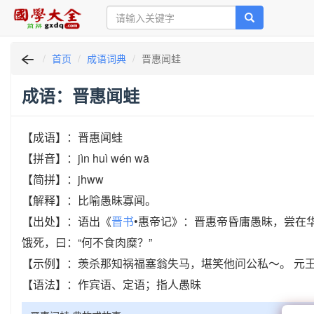
首页
成语词典
晋惠闻蛙
成语：晋惠闻蛙
【成语】：晋惠闻蛙
【拼音】：jìn huì wén wā
【简拼】：jhww
【解释】：比喻愚昧寡闻。
【出处】：语出《
晋书
•惠帝记》：晋惠帝昏庸愚昧，尝在
饿死，曰：“何不食肉糜？”
【示例】：羡杀那知祸福塞翁失马，堪笑他问公私～。 元
【语法】：作宾语、定语；指人愚昧