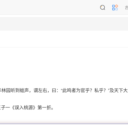
华林园听到蛙声，谓左右，曰：“此鸣者为官乎？私乎？”及天下
王子一《误入桃源》第一折。