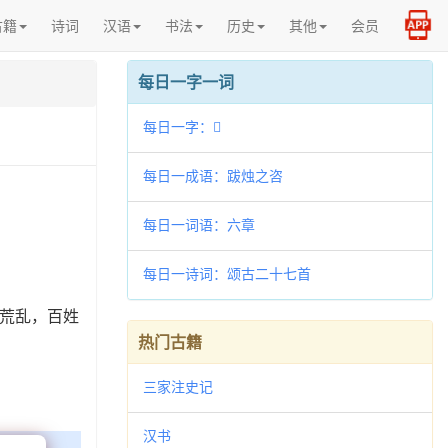
古籍
诗词
汉语
书法
历史
其他
会员
每日一字一词
每日一字：𠎿
每日一成语：跋烛之咨
每日一词语：六章
每日一诗词：颂古二十七首
大荒乱，百姓
热门古籍
三家注史记
汉书