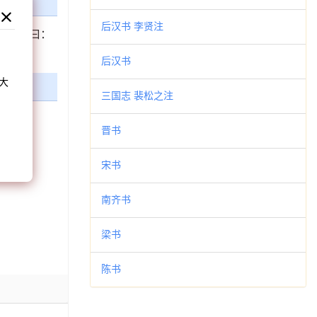
后汉书 李贤注
，惠帝曰：
和
蛙。”
后汉书
大
三国志 裴松之注
。
晋书
宋书
南齐书
梁书
陈书