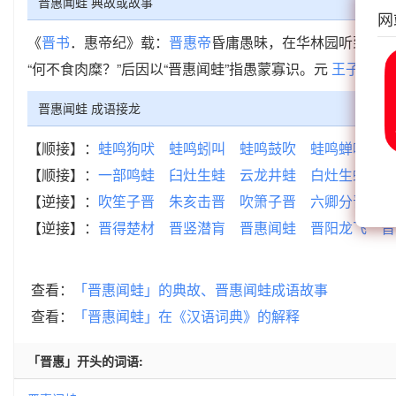
晋惠闻蛙 典故或故事
网
《
晋书
．惠帝纪》载：
晋惠帝
昏庸愚昧，在华林园听到蛙叫
“何不食肉糜？”后因以“晋惠闻蛙”指愚蒙寡识。元
王子一
《
晋惠闻蛙 成语接龙
【顺接】：
蛙鸣狗吠
蛙鸣蚓叫
蛙鸣鼓吹
蛙鸣蝉噪
蛙
【顺接】：
一部鸣蛙
臼灶生蛙
云龙井蛙
白灶生蛙
晋
【逆接】：
吹笙子晋
朱亥击晋
吹箫子晋
六卿分晋
朝
【逆接】：
晋得楚材
晋竖潜肓
晋惠闻蛙
晋阳龙飞
晋
查看：
「晋惠闻蛙」的典故、晋惠闻蛙成语故事
查看：
「晋惠闻蛙」在《汉语词典》的解释
「晋惠」开头的词语: