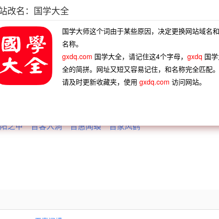
站改名：国学大全
声，谓左右曰：“此鸣者为官乎？私乎？”及天下荒乱，百姓饥惫
国学大师这个词由于某些原因，决定更换网站域名
误入桃源》一折：“羡杀那知祸福塞翁失马，堪笑他问公私晋惠闻
名称。
gxdq.com
国学大全，请记住这4个字母，
gxdq
国学
全的简拼。网址又短又容易记住，和名称完全匹配
音闰位
蛙鼓蝉鸣
蛙鸣鸱叫
蛙鸣官司
请及时更新收藏夹，使用
gxdq.com
访问网站。
惠闻蛙
埳井之蛙
井底之蛙
坎井之蛙
梁暮晋
阳之甲
晋客入洞
晋惠闻蟆
晋家风鹤