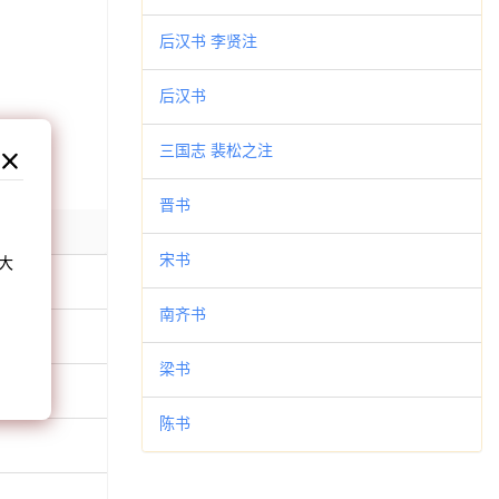
后汉书 李贤注
后汉书
三国志 裴松之注
和
晋书
宋书
大
。
南齐书
梁书
陈书